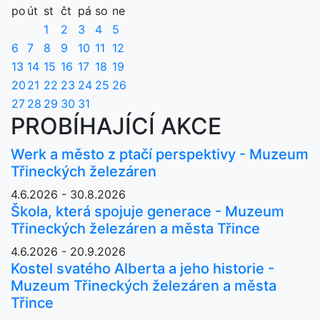
po
út
st
čt
pá
so
ne
1
2
3
4
5
6
7
8
9
10
11
12
13
14
15
16
17
18
19
20
21
22
23
24
25
26
27
28
29
30
31
PROBÍHAJÍCÍ AKCE
Werk a město z ptačí perspektivy - Muzeum
Třineckých železáren
4.6.2026 - 30.8.2026
Škola, která spojuje generace - Muzeum
Třineckých železáren a města Třince
4.6.2026 - 20.9.2026
Kostel svatého Alberta a jeho historie -
Muzeum Třineckých železáren a města
Třince