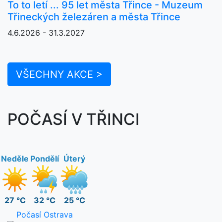
To to letí ... 95 let města Třince - Muzeum
Třineckých železáren a města Třince
4.6.2026 - 31.3.2027
VŠECHNY AKCE >
POČASÍ V TŘINCI
Neděle
Pondělí
Úterý
27 °C
32 °C
25 °C
Počasí Ostrava