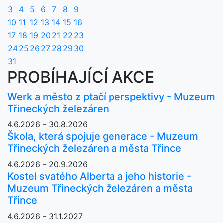
3
4
5
6
7
8
9
10
11
12
13
14
15
16
17
18
19
20
21
22
23
24
25
26
27
28
29
30
31
PROBÍHAJÍCÍ AKCE
Werk a město z ptačí perspektivy - Muzeum
Třineckých železáren
4.6.2026 - 30.8.2026
Škola, která spojuje generace - Muzeum
Třineckých železáren a města Třince
4.6.2026 - 20.9.2026
Kostel svatého Alberta a jeho historie -
Muzeum Třineckých železáren a města
Třince
4.6.2026 - 31.1.2027