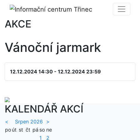
AKCE
Vánoční jarmark
12.12.2024 14:30 - 12.12.2024 23:59
KALENDÁŘ AKCÍ
<
Srpen 2026
>
po
út
st
čt
pá
so
ne
1
2