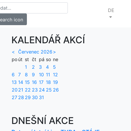
DE
KALENDÁŘ AKCÍ
<
Červenec 2026
>
po
út
st
čt
pá
so
ne
1
2
3
4
5
6
7
8
9
10
11
12
13
14
15
16
17
18
19
20
21
22
23
24
25
26
27
28
29
30
31
DNEŠNÍ AKCE