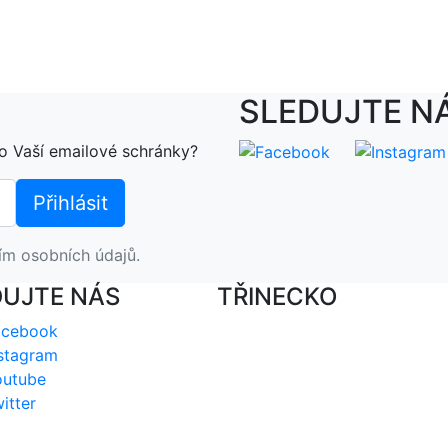
SLEDUJTE N
o Vaší emailové schránky?
ím osobních údajů.
DUJTE NÁS
TŘINECKO
acebook
stagram
outube
itter