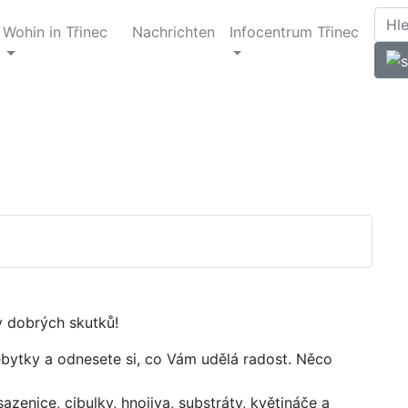
Wohin in Třinec
Nachrichten
Infocentrum Třinec
ky dobrých skutků!
ytky a odnesete si, co Vám udělá radost. Něco
enice, cibulky, hnojiva, substráty, květináče a