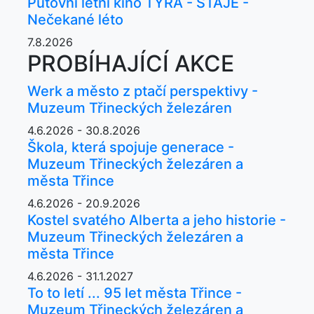
Putovní letní kino TYRA - STÁJE -
Nečekané léto
7.8.2026
PROBÍHAJÍCÍ AKCE
Werk a město z ptačí perspektivy -
Muzeum Třineckých železáren
4.6.2026 - 30.8.2026
Škola, která spojuje generace -
Muzeum Třineckých železáren a
města Třince
4.6.2026 - 20.9.2026
Kostel svatého Alberta a jeho historie -
Muzeum Třineckých železáren a
města Třince
4.6.2026 - 31.1.2027
To to letí ... 95 let města Třince -
Muzeum Třineckých železáren a