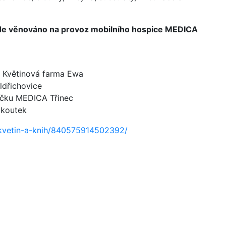
de věnováno na provoz mobilního hospice MEDICA
d Květinová farma Ewa
ldřichovice
ečku MEDICA Třinec
okoutek
-kvetin-a-knih/840575914502392/