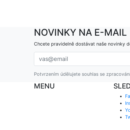
NOVINKY NA E-MAIL
Chcete pravidelně dostávat naše novinky d
Potvrzením údělujete souhlas se zpracován
MENU
SLE
F
In
Y
Tw