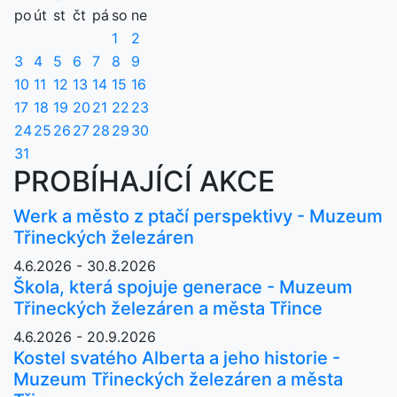
po
út
st
čt
pá
so
ne
1
2
3
4
5
6
7
8
9
10
11
12
13
14
15
16
17
18
19
20
21
22
23
24
25
26
27
28
29
30
31
PROBÍHAJÍCÍ AKCE
Werk a město z ptačí perspektivy - Muzeum
Třineckých železáren
4.6.2026 - 30.8.2026
Škola, která spojuje generace - Muzeum
Třineckých železáren a města Třince
4.6.2026 - 20.9.2026
Kostel svatého Alberta a jeho historie -
Muzeum Třineckých železáren a města