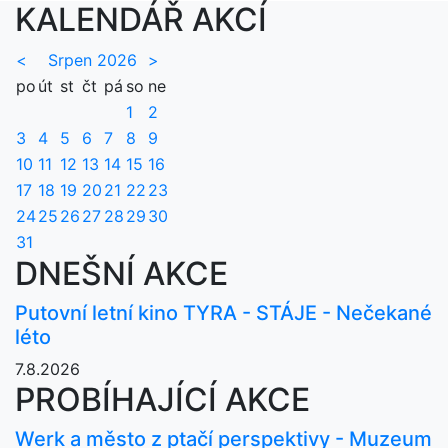
KALENDÁŘ AKCÍ
<
Srpen 2026
>
po
út
st
čt
pá
so
ne
1
2
3
4
5
6
7
8
9
10
11
12
13
14
15
16
17
18
19
20
21
22
23
24
25
26
27
28
29
30
31
DNEŠNÍ AKCE
Putovní letní kino TYRA - STÁJE - Nečekané
léto
7.8.2026
PROBÍHAJÍCÍ AKCE
Werk a město z ptačí perspektivy - Muzeum