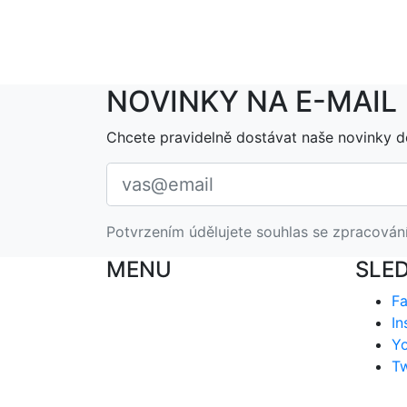
NOVINKY NA E-MAIL
Chcete pravidelně dostávat naše novinky d
Potvrzením údělujete souhlas se zpracován
MENU
SLE
F
In
Y
Tw