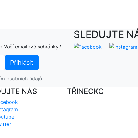
SLEDUJTE N
o Vaší emailové schránky?
ím osobních údajů.
DUJTE NÁS
TŘINECKO
acebook
stagram
outube
itter