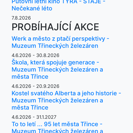
Putovní letní kino TYRA - STÁJE -
Nečekané léto
7.8.2026
PROBÍHAJÍCÍ AKCE
Werk a město z ptačí perspektivy -
Muzeum Třineckých železáren
4.6.2026 - 30.8.2026
Škola, která spojuje generace -
Muzeum Třineckých železáren a
města Třince
4.6.2026 - 20.9.2026
Kostel svatého Alberta a jeho historie -
Muzeum Třineckých železáren a
města Třince
4.6.2026 - 31.1.2027
To to letí ... 95 let města Třince -
Muzeum Třineckých železáren a