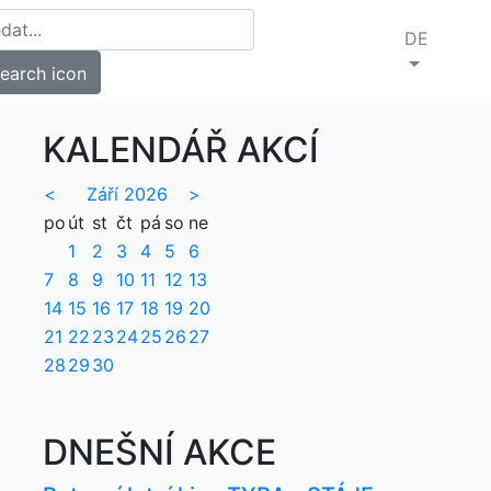
DE
KALENDÁŘ AKCÍ
<
Září 2026
>
po
út
st
čt
pá
so
ne
1
2
3
4
5
6
7
8
9
10
11
12
13
14
15
16
17
18
19
20
21
22
23
24
25
26
27
28
29
30
DNEŠNÍ AKCE