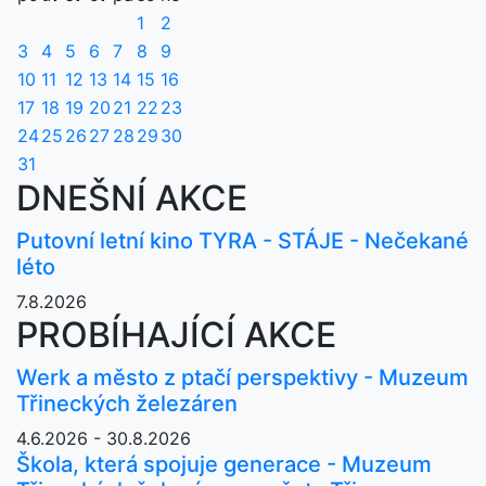
1
2
3
4
5
6
7
8
9
10
11
12
13
14
15
16
17
18
19
20
21
22
23
24
25
26
27
28
29
30
31
DNEŠNÍ AKCE
Putovní letní kino TYRA - STÁJE - Nečekané
léto
7.8.2026
PROBÍHAJÍCÍ AKCE
Werk a město z ptačí perspektivy - Muzeum
Třineckých železáren
4.6.2026 - 30.8.2026
Škola, která spojuje generace - Muzeum