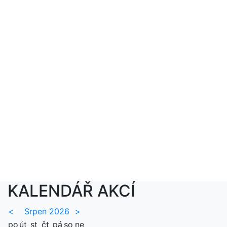
KALENDÁŘ AKCÍ
<
Srpen 2026
>
po
út
st
čt
pá
so
ne