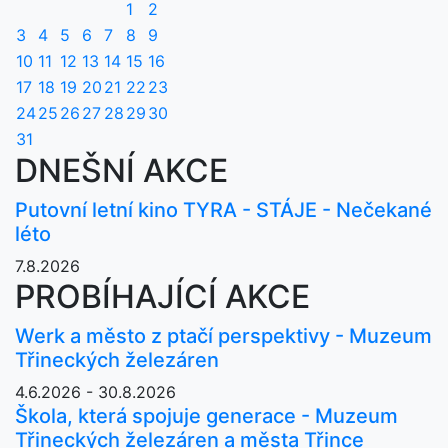
1
2
3
4
5
6
7
8
9
10
11
12
13
14
15
16
17
18
19
20
21
22
23
24
25
26
27
28
29
30
31
DNEŠNÍ AKCE
Putovní letní kino TYRA - STÁJE - Nečekané
léto
7.8.2026
PROBÍHAJÍCÍ AKCE
Werk a město z ptačí perspektivy - Muzeum
Třineckých železáren
4.6.2026 - 30.8.2026
Škola, která spojuje generace - Muzeum
Třineckých železáren a města Třince