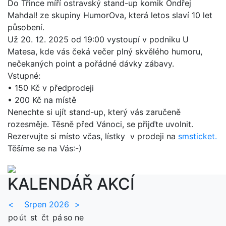
Do Třince míří ostravský stand-up komik Ondřej
Mahdal! ze skupiny HumorOva, která letos slaví 10 let
působení.
Už 20. 12. 2025 od 19:00 vystoupí v podniku U
Matesa, kde vás čeká večer plný skvělého humoru,
nečekaných point a pořádné dávky zábavy.
Vstupné:
• 150 Kč v předprodeji
• 200 Kč na místě
Nenechte si ujít stand-up, který vás zaručeně
rozesměje. Těsně před Vánoci, se přijďte uvolnit.
Rezervujte si místo včas, lístky v prodeji na
smsticket.
Těšíme se na Vás:-)
KALENDÁŘ AKCÍ
<
Srpen 2026
>
po
út
st
čt
pá
so
ne