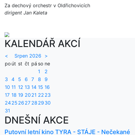
Za dechový orchestr v Oldřichovicích
dirigent Jan Kaleta
KALENDÁŘ AKCÍ
<
Srpen 2026
>
po
út
st
čt
pá
so
ne
1
2
3
4
5
6
7
8
9
10
11
12
13
14
15
16
17
18
19
20
21
22
23
24
25
26
27
28
29
30
31
DNEŠNÍ AKCE
Putovní letní kino TYRA - STÁJE - Nečekané