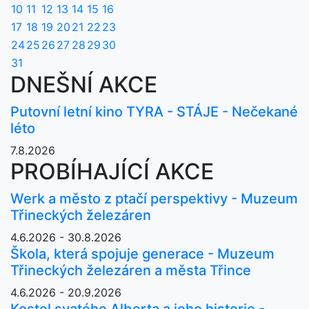
10
11
12
13
14
15
16
17
18
19
20
21
22
23
24
25
26
27
28
29
30
31
DNEŠNÍ AKCE
Putovní letní kino TYRA - STÁJE - Nečekané
léto
7.8.2026
PROBÍHAJÍCÍ AKCE
Werk a město z ptačí perspektivy - Muzeum
Třineckých železáren
4.6.2026 - 30.8.2026
Škola, která spojuje generace - Muzeum
Třineckých železáren a města Třince
4.6.2026 - 20.9.2026
Kostel svatého Alberta a jeho historie -