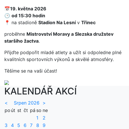
📅
19. května 2026
🕒
od 15:30 hodin
📍 na stadioně
Stadion Na Lesní
v
Třinec
proběhne
Mistrovství Moravy a Slezska družstev
staršího žactva
.
Přijďte podpořit mladé atlety a užít si odpoledne plné
kvalitních sportovních výkonů a skvělé atmosféry.
Těšíme se na vaši účast!
KALENDÁŘ AKCÍ
<
Srpen 2026
>
po
út
st
čt
pá
so
ne
1
2
3
4
5
6
7
8
9