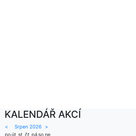
KALENDÁŘ AKCÍ
<
Srpen 2026
>
po
út
st
čt
pá
so
ne