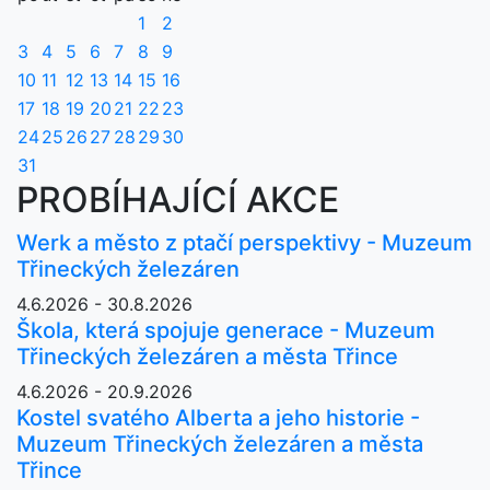
1
2
3
4
5
6
7
8
9
10
11
12
13
14
15
16
17
18
19
20
21
22
23
24
25
26
27
28
29
30
31
PROBÍHAJÍCÍ AKCE
Werk a město z ptačí perspektivy - Muzeum
Třineckých železáren
4.6.2026 - 30.8.2026
Škola, která spojuje generace - Muzeum
Třineckých železáren a města Třince
4.6.2026 - 20.9.2026
Kostel svatého Alberta a jeho historie -
Muzeum Třineckých železáren a města
Třince