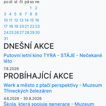
po
út
st
čt
pá
so
ne
1
2
3
4
5
6
7
8
9
10
11
12
13
14
15
16
17
18
19
20
21
22
23
24
25
26
27
28
29
30
31
DNEŠNÍ AKCE
Putovní letní kino TYRA - STÁJE - Nečekané
léto
7.8.2026
PROBÍHAJÍCÍ AKCE
Werk a město z ptačí perspektivy - Muzeum
Třineckých železáren
4.6.2026 - 30.8.2026
Škola, která spojuje generace - Muzeum