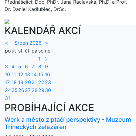
Přednášející: Doc. PhDr. Jana Raclavská, Ph.D. a Prof.
Dr. Daniel Kadłubiec, DrSc.
KALENDÁŘ AKCÍ
<
Srpen 2026
>
po
út
st
čt
pá
so
ne
1
2
3
4
5
6
7
8
9
10
11
12
13
14
15
16
17
18
19
20
21
22
23
24
25
26
27
28
29
30
31
PROBÍHAJÍCÍ AKCE
Werk a město z ptačí perspektivy - Muzeum
Třineckých železáren