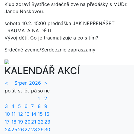
Klub zdraví Bystřice srdečně zve na předášky s MUDr.
Janou Noskovou.
sobota 10.2. 15:00 přednáška JAK NEPŘENÁŠET
TRAUMATA NA DĚTI
Vývoj dětí. Co je traumatizuje a co s tím?
Srdečně zveme/Serdecznie zapraszamy
KALENDÁŘ AKCÍ
<
Srpen 2026
>
po
út
st
čt
pá
so
ne
1
2
3
4
5
6
7
8
9
10
11
12
13
14
15
16
17
18
19
20
21
22
23
24
25
26
27
28
29
30