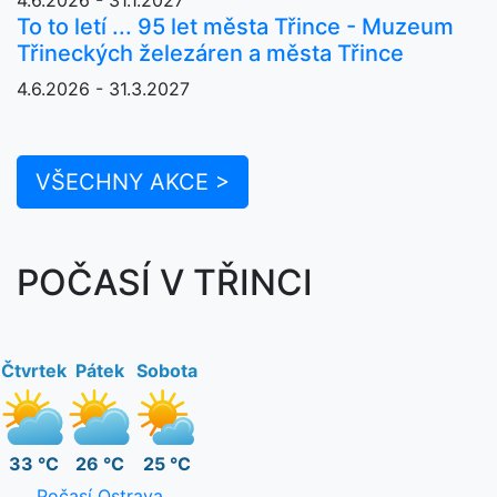
To to letí ... 95 let města Třince - Muzeum
Třineckých železáren a města Třince
4.6.2026 - 31.3.2027
VŠECHNY AKCE >
POČASÍ V TŘINCI
Čtvrtek
Pátek
Sobota
33 °C
26 °C
25 °C
Počasí Ostrava