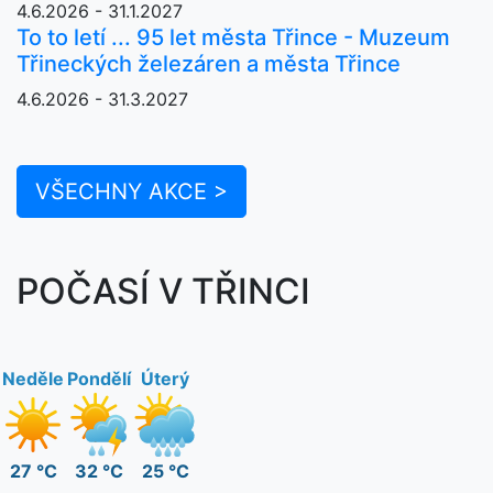
4.6.2026 - 31.1.2027
To to letí ... 95 let města Třince - Muzeum
Třineckých železáren a města Třince
4.6.2026 - 31.3.2027
VŠECHNY AKCE >
POČASÍ V TŘINCI
Neděle
Pondělí
Úterý
27 °C
32 °C
25 °C