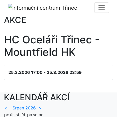
AKCE
HC Oceláři Třinec -
Mountfield HK
25.3.2026 17:00 - 25.3.2026 23:59
KALENDÁŘ AKCÍ
<
Srpen 2026
>
po
út
st
čt
pá
so
ne