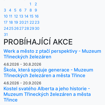
1
2
3
4
5
6
7
8
9
10
11
12
13
14
15
16
17
18
19
20
21
22
23
24
25
26
27
28
29
30
31
PROBÍHAJÍCÍ AKCE
Werk a město z ptačí perspektivy - Muzeum
Třineckých železáren
4.6.2026 - 30.8.2026
Škola, která spojuje generace - Muzeum
Třineckých železáren a města Třince
4.6.2026 - 20.9.2026
Kostel svatého Alberta a jeho historie -
Muzeum Třineckých železáren a města
Třince