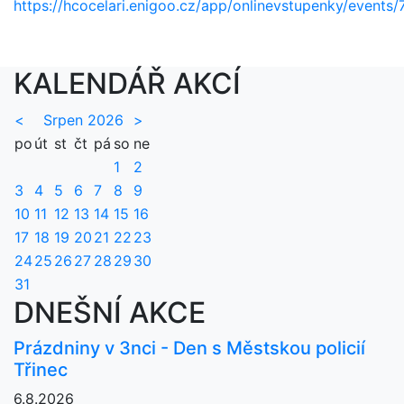
https://hcocelari.enigoo.cz/app/onlinevstupenky/events/
KALENDÁŘ AKCÍ
<
Srpen 2026
>
po
út
st
čt
pá
so
ne
1
2
3
4
5
6
7
8
9
10
11
12
13
14
15
16
17
18
19
20
21
22
23
24
25
26
27
28
29
30
31
DNEŠNÍ AKCE
Prázdniny v 3nci - Den s Městskou policií
Třinec
6.8.2026