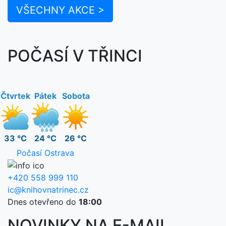
VŠECHNY AKCE >
POČASÍ V TŘINCI
Čtvrtek
Pátek
Sobota
33 °C
24 °C
26 °C
Počasí Ostrava
+420 558 999 110
ic@knihovnatrinec.cz
Dnes otevřeno do
18:00
NOVINKY NA E-MAIL