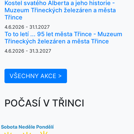
Kostel svatého Alberta a jeho historie -
Muzeum Třineckých železáren a města
Třince
4.6.2026 - 31.1.2027
To to letí ... 95 let města Třince - Muzeum
Třineckých železáren a města Třince
4.6.2026 - 31.3.2027
VŠECHNY AKCE >
POČASÍ V TŘINCI
Sobota
Neděle
Pondělí