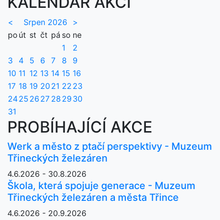
KALENDÁŘ AKCÍ
<
Srpen 2026
>
po
út
st
čt
pá
so
ne
1
2
3
4
5
6
7
8
9
10
11
12
13
14
15
16
17
18
19
20
21
22
23
24
25
26
27
28
29
30
31
PROBÍHAJÍCÍ AKCE
Werk a město z ptačí perspektivy - Muzeum
Třineckých železáren
4.6.2026 - 30.8.2026
Škola, která spojuje generace - Muzeum
Třineckých železáren a města Třince
4.6.2026 - 20.9.2026