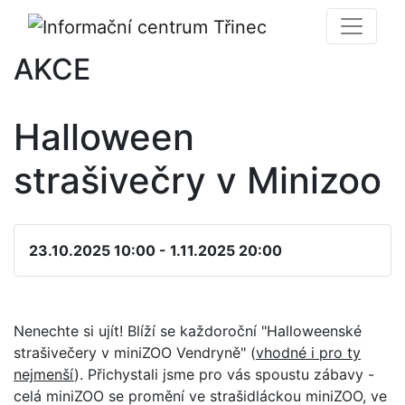
AKCE
Halloween
strašivečry v Minizoo
23.10.2025 10:00 - 1.11.2025 20:00
Nenechte si ujít! Blíží se každoroční "Halloweenské
strašivečery v miniZOO Vendryně" (
vhodné i pro ty
nejmenší
). Přichystali jsme pro vás spoustu zábavy -
celá miniZOO se promění ve strašidláckou miniZOO, ve