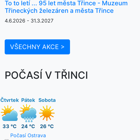
To to letí ... 95 let města Třince - Muzeum
Třineckých železáren a města Třince
4.6.2026 - 31.3.2027
VŠECHNY AKCE >
POČASÍ V TŘINCI
Čtvrtek
Pátek
Sobota
33 °C
24 °C
26 °C
Počasí Ostrava