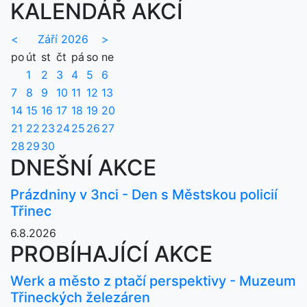
KALENDÁŘ AKCÍ
<
Září 2026
>
po
út
st
čt
pá
so
ne
1
2
3
4
5
6
7
8
9
10
11
12
13
14
15
16
17
18
19
20
21
22
23
24
25
26
27
28
29
30
DNEŠNÍ AKCE
Prázdniny v 3nci - Den s Městskou policií
Třinec
6.8.2026
PROBÍHAJÍCÍ AKCE
Werk a město z ptačí perspektivy - Muzeum
Třineckých železáren