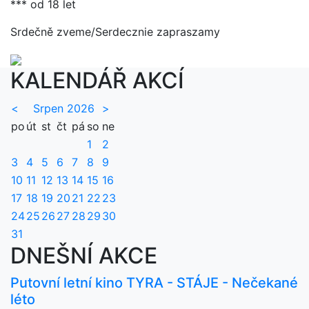
*** od 18 let
Srdečně zveme/Serdecznie zapraszamy
KALENDÁŘ AKCÍ
<
Srpen 2026
>
po
út
st
čt
pá
so
ne
1
2
3
4
5
6
7
8
9
10
11
12
13
14
15
16
17
18
19
20
21
22
23
24
25
26
27
28
29
30
31
DNEŠNÍ AKCE
Putovní letní kino TYRA - STÁJE - Nečekané
léto