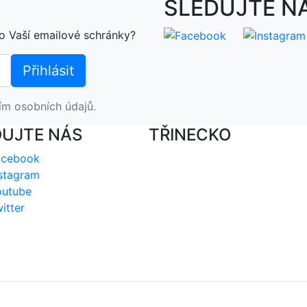
SLEDUJTE N
o Vaší emailové schránky?
ím osobních údajů.
DUJTE NÁS
TŘINECKO
acebook
stagram
outube
itter