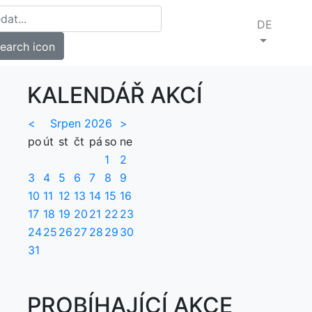
DE
KALENDÁŘ AKCÍ
<
Srpen 2026
>
po
út
st
čt
pá
so
ne
1
2
3
4
5
6
7
8
9
10
11
12
13
14
15
16
17
18
19
20
21
22
23
24
25
26
27
28
29
30
31
PROBÍHAJÍCÍ AKCE