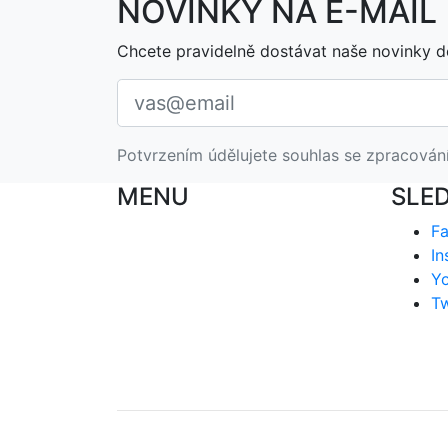
NOVINKY NA E-MAIL
Chcete pravidelně dostávat naše novinky d
Potvrzením údělujete souhlas se zpracován
MENU
SLE
F
In
Y
Tw