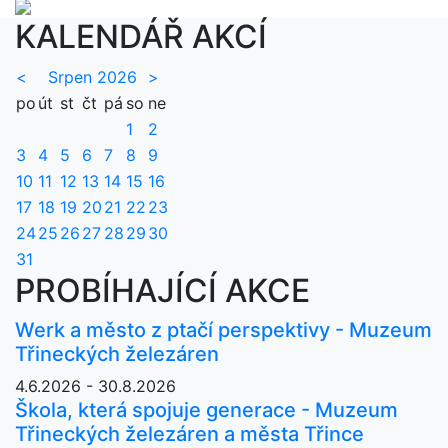
KALENDÁŘ AKCÍ
<
Srpen 2026
>
po
út
st
čt
pá
so
ne
1
2
3
4
5
6
7
8
9
10
11
12
13
14
15
16
17
18
19
20
21
22
23
24
25
26
27
28
29
30
31
PROBÍHAJÍCÍ AKCE
Werk a město z ptačí perspektivy - Muzeum
Třineckých železáren
4.6.2026 - 30.8.2026
Škola, která spojuje generace - Muzeum
Třineckých železáren a města Třince