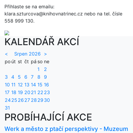
Přihlaste se na emailu:
klara.szturcova@knihovnatrinec.cz nebo na tel. čísle
558 999 130.
KALENDÁŘ AKCÍ
<
Srpen 2026
>
po
út
st
čt
pá
so
ne
1
2
3
4
5
6
7
8
9
10
11
12
13
14
15
16
17
18
19
20
21
22
23
24
25
26
27
28
29
30
31
PROBÍHAJÍCÍ AKCE
Werk a město z ptačí perspektivy - Muzeum