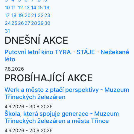
10
11
12
13
14
15
16
17
18
19
20
21
22
23
24
25
26
27
28
29
30
31
DNEŠNÍ AKCE
Putovní letní kino TYRA - STÁJE - Nečekané
léto
7.8.2026
PROBÍHAJÍCÍ AKCE
Werk a město z ptačí perspektivy - Muzeum
Třineckých železáren
4.6.2026 - 30.8.2026
Škola, která spojuje generace - Muzeum
Třineckých železáren a města Třince
4.6.2026 - 20.9.2026