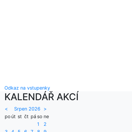
Odkaz na vstupenky
KALENDÁŘ AKCÍ
<
Srpen 2026
>
po
út
st
čt
pá
so
ne
1
2
3
4
5
6
7
8
9