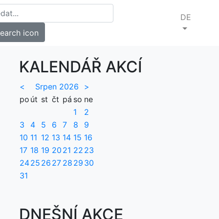
DE
KALENDÁŘ AKCÍ
<
Srpen 2026
>
po
út
st
čt
pá
so
ne
1
2
3
4
5
6
7
8
9
10
11
12
13
14
15
16
17
18
19
20
21
22
23
24
25
26
27
28
29
30
31
DNEŠNÍ AKCE