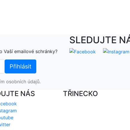
SLEDUJTE N
o Vaší emailové schránky?
ím osobních údajů.
DUJTE NÁS
TŘINECKO
acebook
stagram
outube
itter