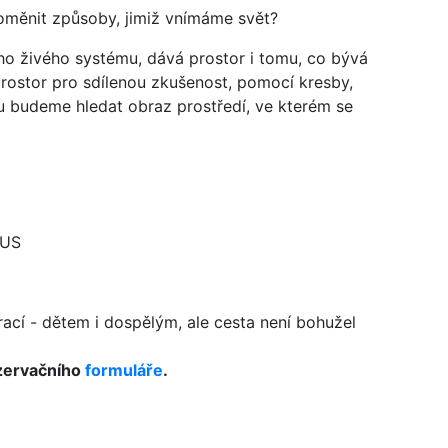
oměnit způsoby, jimiž vnímáme svět?
ého živého systému, dává prostor i tomu, co bývá
prostor pro sdílenou zkušenost, pomocí kresby,
u budeme hledat obraz prostředí, ve kterém se
BUS
ací - dětem i dospělým, ale cesta není bohužel
ezervačního
formuláře
.