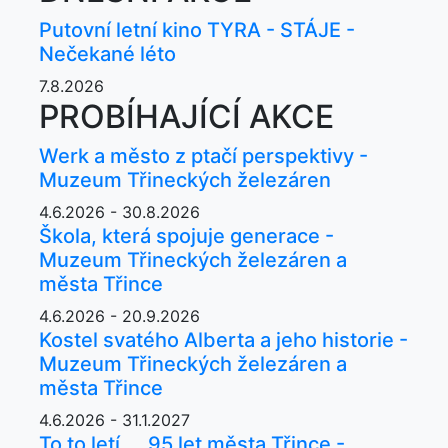
Putovní letní kino TYRA - STÁJE -
Nečekané léto
7.8.2026
PROBÍHAJÍCÍ AKCE
Werk a město z ptačí perspektivy -
Muzeum Třineckých železáren
4.6.2026 - 30.8.2026
Škola, která spojuje generace -
Muzeum Třineckých železáren a
města Třince
4.6.2026 - 20.9.2026
Kostel svatého Alberta a jeho historie -
Muzeum Třineckých železáren a
města Třince
4.6.2026 - 31.1.2027
To to letí ... 95 let města Třince -