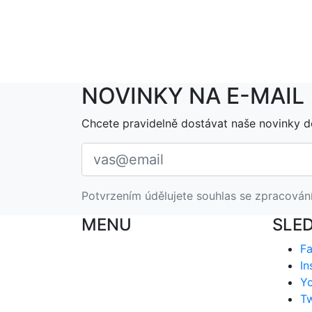
NOVINKY NA E-MAIL
Chcete pravidelně dostávat naše novinky d
Potvrzením údělujete souhlas se zpracován
MENU
SLE
F
In
Y
Tw