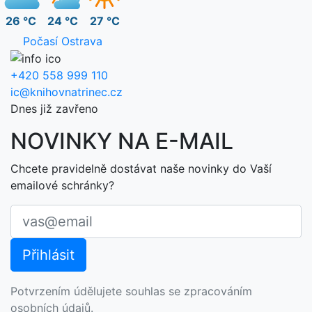
26 °C
24 °C
27 °C
Počasí Ostrava
+420 558 999 110
ic@knihovnatrinec.cz
Dnes již zavřeno
NOVINKY NA E-MAIL
Chcete pravidelně dostávat naše novinky do Vaší
emailové schránky?
Potvrzením údělujete souhlas se zpracováním
osobních údajů.