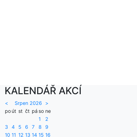
KALENDÁŘ AKCÍ
<
Srpen 2026
>
po
út
st
čt
pá
so
ne
1
2
3
4
5
6
7
8
9
10
11
12
13
14
15
16