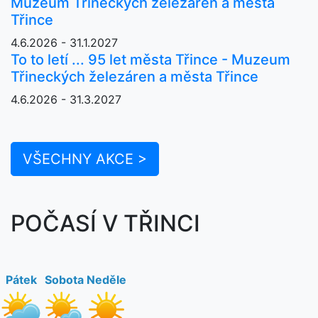
Muzeum Třineckých železáren a města
Třince
4.6.2026 - 31.1.2027
To to letí ... 95 let města Třince - Muzeum
Třineckých železáren a města Třince
4.6.2026 - 31.3.2027
VŠECHNY AKCE >
POČASÍ V TŘINCI
Pátek
Sobota
Neděle