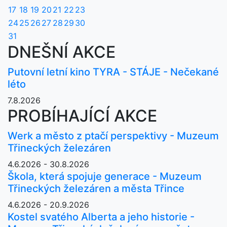
17
18
19
20
21
22
23
24
25
26
27
28
29
30
31
DNEŠNÍ AKCE
Putovní letní kino TYRA - STÁJE - Nečekané
léto
7.8.2026
PROBÍHAJÍCÍ AKCE
Werk a město z ptačí perspektivy - Muzeum
Třineckých železáren
4.6.2026 - 30.8.2026
Škola, která spojuje generace - Muzeum
Třineckých železáren a města Třince
4.6.2026 - 20.9.2026
Kostel svatého Alberta a jeho historie -