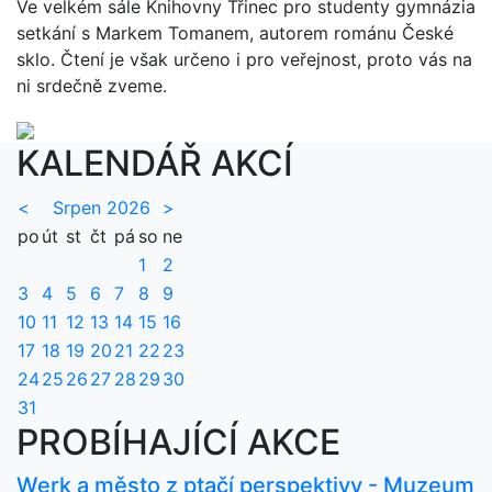
Ve velkém sále Knihovny Třinec pro studenty gymnázia
setkání s Markem Tomanem, autorem románu České
sklo. Čtení je však určeno i pro veřejnost, proto vás na
ni srdečně zveme.
KALENDÁŘ AKCÍ
<
Srpen 2026
>
po
út
st
čt
pá
so
ne
1
2
3
4
5
6
7
8
9
10
11
12
13
14
15
16
17
18
19
20
21
22
23
24
25
26
27
28
29
30
31
PROBÍHAJÍCÍ AKCE
Werk a město z ptačí perspektivy - Muzeum