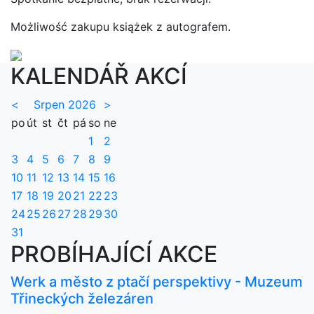
Możliwość zakupu książek z autografem.
KALENDÁŘ AKCÍ
<
Srpen 2026
>
po
út
st
čt
pá
so
ne
1
2
3
4
5
6
7
8
9
10
11
12
13
14
15
16
17
18
19
20
21
22
23
24
25
26
27
28
29
30
31
PROBÍHAJÍCÍ AKCE
Werk a město z ptačí perspektivy - Muzeum
Třineckých železáren