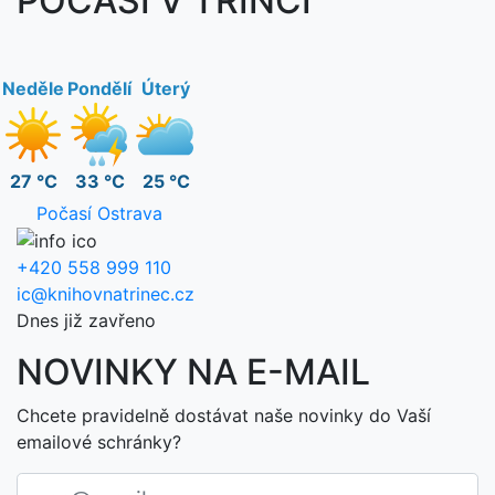
POČASÍ V TŘINCI
Neděle
Pondělí
Úterý
27 °C
33 °C
25 °C
Počasí Ostrava
+420 558 999 110
ic@knihovnatrinec.cz
Dnes již zavřeno
NOVINKY NA E-MAIL
Chcete pravidelně dostávat naše novinky do Vaší
emailové schránky?