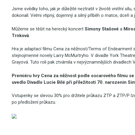
Jsme svědky toho, jak je důležité neztratit v životě vnitřní síl
dokonalí. Velmi vtipný, dojemný a silný příběh o matce, dceři 
Můžeme se těšit na herecký koncert
Simony Stašové
a
Miros
Trnková
.
Hra je adaptací filmu Cena za něžnost/Terms of Endearment 
stejnojmenné novely Larry McMurtryho. V divadle York Theatr
Grayová. Tuto roli pak ztvárnila v nejvýznamnějších divadlech V
Premiéru hry Cena za něžnost podle oscarového filmu s
uvedlo Divadlo Lucie Bílé při příležitosti 70. narozenin 
Vstupenky se slevou 30% pro držitele průkazu ZTP a ZTP/P lz
po předložení průkazu.