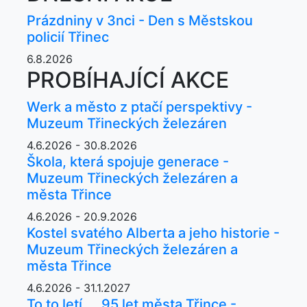
Prázdniny v 3nci - Den s Městskou
policií Třinec
6.8.2026
PROBÍHAJÍCÍ AKCE
Werk a město z ptačí perspektivy -
Muzeum Třineckých železáren
4.6.2026 - 30.8.2026
Škola, která spojuje generace -
Muzeum Třineckých železáren a
města Třince
4.6.2026 - 20.9.2026
Kostel svatého Alberta a jeho historie -
Muzeum Třineckých železáren a
města Třince
4.6.2026 - 31.1.2027
To to letí ... 95 let města Třince -