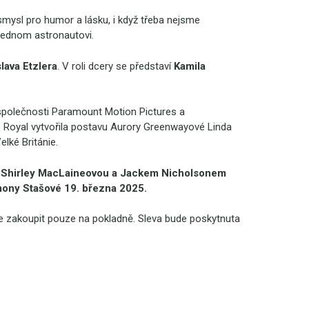
u, smysl pro humor a lásku, i když třeba nejsme
a jednom astronautovi.
lava Etzlera
. V roli dcery se představí
Kamila
společnosti Paramount Motion Pictures a
e Royal vytvořila postavu Aurory Greenwayové Linda
elké Británie.
e Shirley MacLaineovou a Jackem Nicholsonem
Simony Stašové 19. března 2025.
e zakoupit pouze na pokladně. Sleva bude poskytnuta