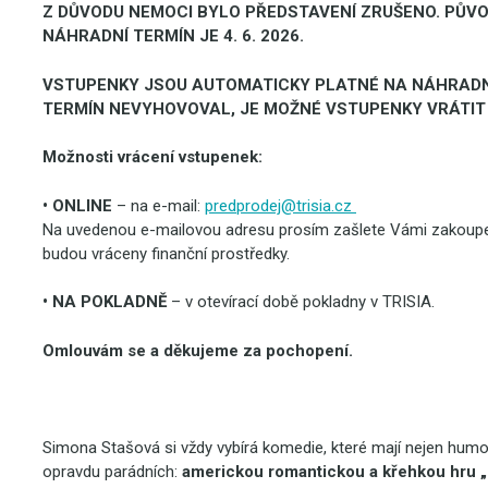
Z DŮVODU NEMOCI BYLO PŘEDSTAVENÍ ZRUŠENO. PŮVODN
NÁHRADNÍ TERMÍN JE 4. 6. 2026.
VSTUPENKY JSOU AUTOMATICKY PLATNÉ NA NÁHRADNÍ 
TERMÍN NEVYHOVOVAL, JE MOŽNÉ VSTUPENKY VRÁTIT DO
Možnosti vrácení vstupenek:
• ONLINE
– na e-mail:
predprodej@trisia.cz
Na uvedenou e-mailovou adresu prosím zašlete Vámi zakoupen
budou vráceny finanční prostředky.
• NA POKLADNĚ
– v otevírací době pokladny v TRISIA.
Omlouvám se a děkujeme za pochopení.
Simona Stašová si vždy vybírá komedie, které mají nejen humor,
opravdu parádních:
americkou romantickou a křehkou hru 