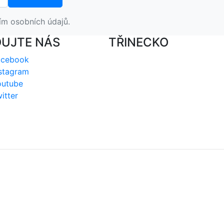
ím osobních údajů.
DUJTE NÁS
TŘINECKO
acebook
stagram
outube
itter