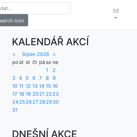
DE
KALENDÁŘ AKCÍ
<
Srpen 2026
>
po
út
st
čt
pá
so
ne
1
2
3
4
5
6
7
8
9
10
11
12
13
14
15
16
17
18
19
20
21
22
23
24
25
26
27
28
29
30
31
DNEŠNÍ AKCE