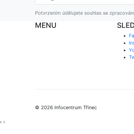
Potvrzením údělujete souhlas se zpracován
MENU
SLE
F
In
Y
Tw
© 2026 Infocentrum Třinec
‹
›