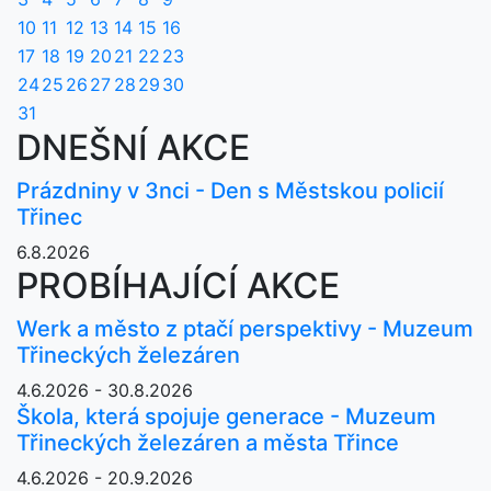
10
11
12
13
14
15
16
17
18
19
20
21
22
23
24
25
26
27
28
29
30
31
DNEŠNÍ AKCE
Prázdniny v 3nci - Den s Městskou policií
Třinec
6.8.2026
PROBÍHAJÍCÍ AKCE
Werk a město z ptačí perspektivy - Muzeum
Třineckých železáren
4.6.2026 - 30.8.2026
Škola, která spojuje generace - Muzeum
Třineckých železáren a města Třince
4.6.2026 - 20.9.2026