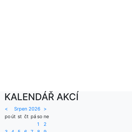
KALENDÁŘ AKCÍ
<
Srpen 2026
>
po
út
st
čt
pá
so
ne
1
2
3
4
5
6
7
8
9