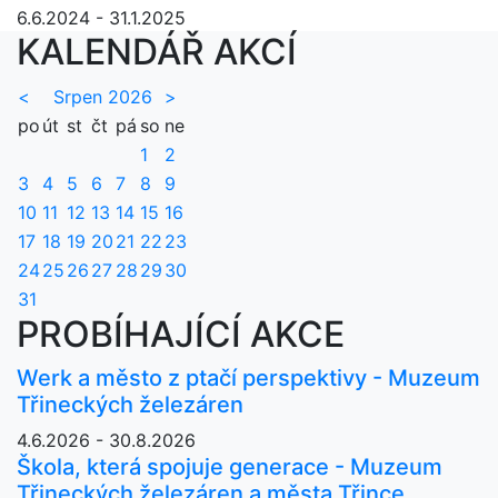
6.6.2024 - 31.1.2025
KALENDÁŘ AKCÍ
<
Srpen 2026
>
po
út
st
čt
pá
so
ne
1
2
3
4
5
6
7
8
9
10
11
12
13
14
15
16
17
18
19
20
21
22
23
24
25
26
27
28
29
30
31
PROBÍHAJÍCÍ AKCE
Werk a město z ptačí perspektivy - Muzeum
Třineckých železáren
4.6.2026 - 30.8.2026
Škola, která spojuje generace - Muzeum
Třineckých železáren a města Třince