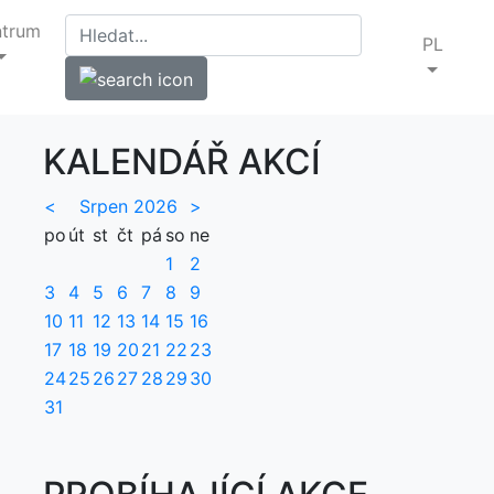
ntrum
PL
KALENDÁŘ AKCÍ
<
Srpen 2026
>
po
út
st
čt
pá
so
ne
1
2
3
4
5
6
7
8
9
10
11
12
13
14
15
16
17
18
19
20
21
22
23
24
25
26
27
28
29
30
31