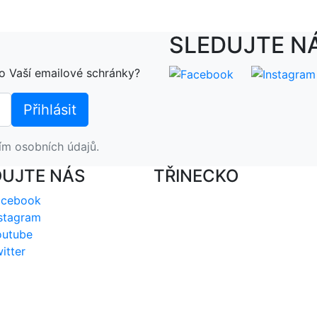
SLEDUJTE N
o Vaší emailové schránky?
ím osobních údajů.
DUJTE NÁS
TŘINECKO
acebook
stagram
outube
itter