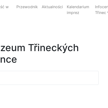
jść w
Przewodnik
Aktualności
Kalendarium
Infoce
imprez
Třinec
uzeum Třineckých
ince