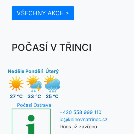
VŠECHNY AKCE >
POČASÍ V TŘINCI
Neděle
Pondělí
Úterý
27 °C
33 °C
25 °C
Počasí Ostrava
+420 558 999 110
ic@knihovnatrinec.cz
Dnes již zavřeno