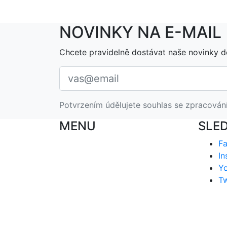
NOVINKY NA E-MAIL
Chcete pravidelně dostávat naše novinky d
Potvrzením údělujete souhlas se zpracován
MENU
SLE
F
In
Y
Tw