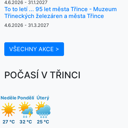
4.6.2026 - 31.1.2027
To to letí ... 95 let města Třince - Muzeum
Třineckých železáren a města Třince
4.6.2026 - 31.3.2027
VŠECHNY AKCE >
POČASÍ V TŘINCI
Neděle
Pondělí
Úterý
27 °C
32 °C
25 °C