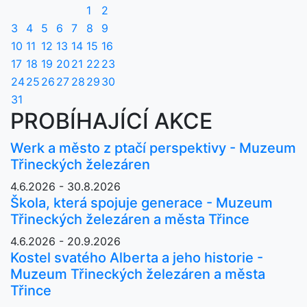
1
2
3
4
5
6
7
8
9
10
11
12
13
14
15
16
17
18
19
20
21
22
23
24
25
26
27
28
29
30
31
PROBÍHAJÍCÍ AKCE
Werk a město z ptačí perspektivy - Muzeum
Třineckých železáren
4.6.2026 - 30.8.2026
Škola, která spojuje generace - Muzeum
Třineckých železáren a města Třince
4.6.2026 - 20.9.2026
Kostel svatého Alberta a jeho historie -
Muzeum Třineckých železáren a města
Třince