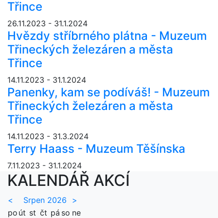
Třince
26.11.2023 - 31.1.2024
Hvězdy stříbrného plátna - Muzeum
Třineckých železáren a města
Třince
14.11.2023 - 31.1.2024
Panenky, kam se podíváš! - Muzeum
Třineckých železáren a města
Třince
14.11.2023 - 31.3.2024
Terry Haass - Muzeum Těšínska
7.11.2023 - 31.1.2024
KALENDÁŘ AKCÍ
<
Srpen 2026
>
po
út
st
čt
pá
so
ne