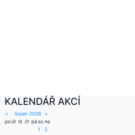
KALENDÁŘ AKCÍ
<
Srpen 2026
>
po
út
st
čt
pá
so
ne
1
2