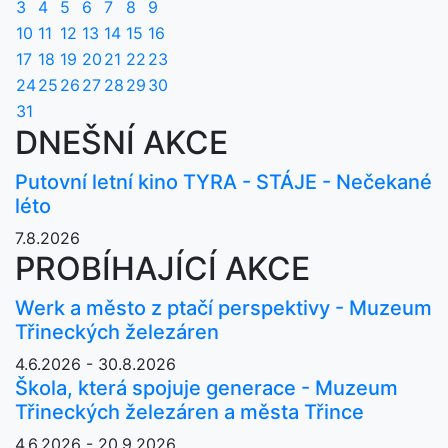
3
4
5
6
7
8
9
10
11
12
13
14
15
16
17
18
19
20
21
22
23
24
25
26
27
28
29
30
31
DNEŠNÍ AKCE
Putovní letní kino TYRA - STÁJE - Nečekané
léto
7.8.2026
PROBÍHAJÍCÍ AKCE
Werk a město z ptačí perspektivy - Muzeum
Třineckých železáren
4.6.2026 - 30.8.2026
Škola, která spojuje generace - Muzeum
Třineckých železáren a města Třince
4.6.2026 - 20.9.2026