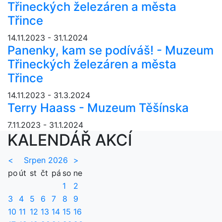
Třineckých železáren a města
Třince
14.11.2023 - 31.1.2024
Panenky, kam se podíváš! - Muzeum
Třineckých železáren a města
Třince
14.11.2023 - 31.3.2024
Terry Haass - Muzeum Těšínska
7.11.2023 - 31.1.2024
KALENDÁŘ AKCÍ
<
Srpen 2026
>
po
út
st
čt
pá
so
ne
1
2
3
4
5
6
7
8
9
10
11
12
13
14
15
16