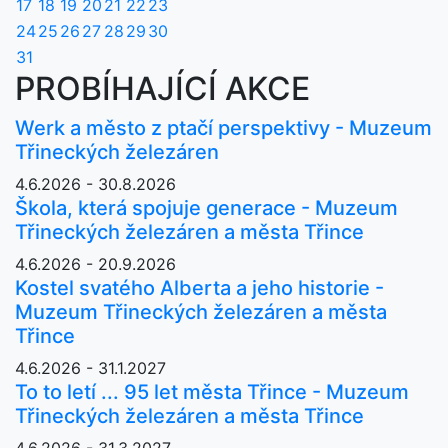
17
18
19
20
21
22
23
24
25
26
27
28
29
30
31
PROBÍHAJÍCÍ AKCE
Werk a město z ptačí perspektivy - Muzeum
Třineckých železáren
4.6.2026 - 30.8.2026
Škola, která spojuje generace - Muzeum
Třineckých železáren a města Třince
4.6.2026 - 20.9.2026
Kostel svatého Alberta a jeho historie -
Muzeum Třineckých železáren a města
Třince
4.6.2026 - 31.1.2027
To to letí ... 95 let města Třince - Muzeum
Třineckých železáren a města Třince
4.6.2026 - 31.3.2027