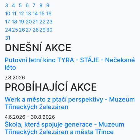
3
4
5
6
7
8
9
10
11
12
13
14
15
16
17
18
19
20
21
22
23
24
25
26
27
28
29
30
31
DNEŠNÍ AKCE
Putovní letní kino TYRA - STÁJE - Nečekané
léto
7.8.2026
PROBÍHAJÍCÍ AKCE
Werk a město z ptačí perspektivy - Muzeum
Třineckých železáren
4.6.2026 - 30.8.2026
Škola, která spojuje generace - Muzeum
Třineckých železáren a města Třince