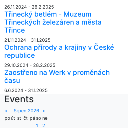
26.11.2024 - 28.2.2025
Třinecký betlém - Muzeum
Třineckých železáren a města
Třince
21.11.2024 - 31.1.2025
Ochrana přírody a krajiny v České
republice
29.10.2024 - 28.2.2025
Zaostřeno na Werk v proměnách
času
6.6.2024 - 31.1.2025
Events
<
Srpen 2026
>
po
út
st
čt
pá
so
ne
1
2