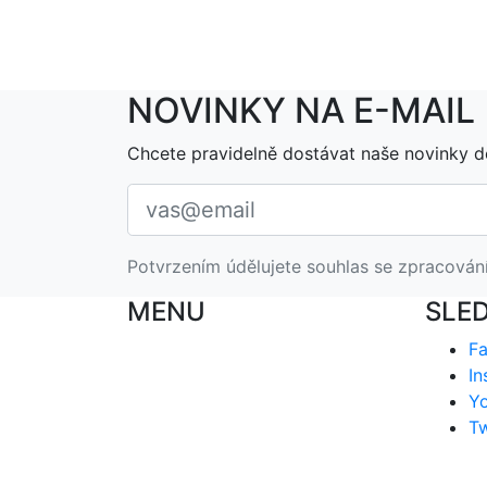
NOVINKY NA E-MAIL
Chcete pravidelně dostávat naše novinky d
Potvrzením údělujete souhlas se zpracován
MENU
SLE
F
In
Y
Tw