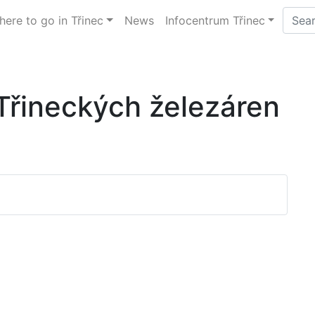
ere to go in Třinec
News
Infocentrum Třinec
Třineckých železáren