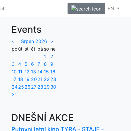
EN
Events
<
Srpen 2026
>
po
út
st
čt
pá
so
ne
1
2
3
4
5
6
7
8
9
10
11
12
13
14
15
16
17
18
19
20
21
22
23
24
25
26
27
28
29
30
31
DNEŠNÍ AKCE
Putovní letní kino TYRA - STÁJE -