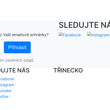
SLEDUJTE N
o Vaší emailové schránky?
ím osobních údajů.
DUJTE NÁS
TŘINECKO
acebook
stagram
outube
itter