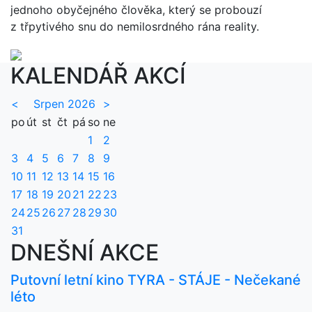
jednoho obyčejného člověka, který se probouzí
z třpytivého snu do nemilosrdného rána reality.
KALENDÁŘ AKCÍ
<
Srpen 2026
>
po
út
st
čt
pá
so
ne
1
2
3
4
5
6
7
8
9
10
11
12
13
14
15
16
17
18
19
20
21
22
23
24
25
26
27
28
29
30
31
DNEŠNÍ AKCE
Putovní letní kino TYRA - STÁJE - Nečekané
léto