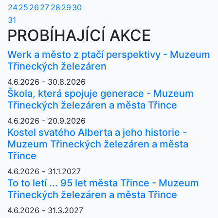
24
25
26
27
28
29
30
31
PROBÍHAJÍCÍ AKCE
Werk a město z ptačí perspektivy - Muzeum
Třineckých železáren
4.6.2026 - 30.8.2026
Škola, která spojuje generace - Muzeum
Třineckých železáren a města Třince
4.6.2026 - 20.9.2026
Kostel svatého Alberta a jeho historie -
Muzeum Třineckých železáren a města
Třince
4.6.2026 - 31.1.2027
To to letí ... 95 let města Třince - Muzeum
Třineckých železáren a města Třince
4.6.2026 - 31.3.2027