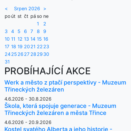
<
Srpen 2026
>
po
út
st
čt
pá
so
ne
1
2
3
4
5
6
7
8
9
10
11
12
13
14
15
16
17
18
19
20
21
22
23
24
25
26
27
28
29
30
31
PROBÍHAJÍCÍ AKCE
Werk a město z ptačí perspektivy - Muzeum
Třineckých železáren
4.6.2026 - 30.8.2026
Škola, která spojuje generace - Muzeum
Třineckých železáren a města Třince
4.6.2026 - 20.9.2026
Kostel svatého Alberta a jeho historie -