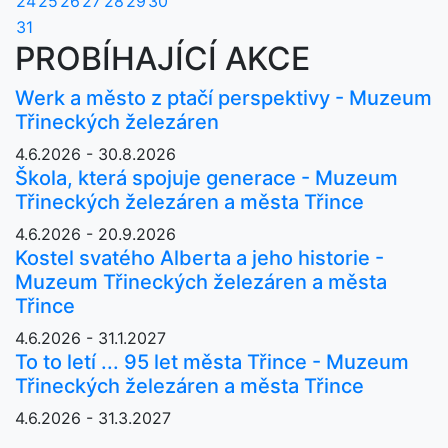
24
25
26
27
28
29
30
31
PROBÍHAJÍCÍ AKCE
Werk a město z ptačí perspektivy - Muzeum
Třineckých železáren
4.6.2026 - 30.8.2026
Škola, která spojuje generace - Muzeum
Třineckých železáren a města Třince
4.6.2026 - 20.9.2026
Kostel svatého Alberta a jeho historie -
Muzeum Třineckých železáren a města
Třince
4.6.2026 - 31.1.2027
To to letí ... 95 let města Třince - Muzeum
Třineckých železáren a města Třince
4.6.2026 - 31.3.2027