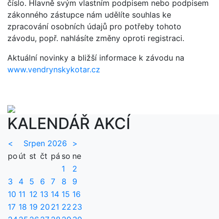
číslo. Hlavně svým vlastním podpisem nebo podpisem
zákonného zástupce nám udělíte souhlas ke
zpracování osobních údajů pro potřeby tohoto
závodu, popř. nahlásíte změny oproti registraci.
Aktuální novinky a bližší informace k závodu na
www.vendrynskykotar.cz
KALENDÁŘ AKCÍ
<
Srpen 2026
>
po
út
st
čt
pá
so
ne
1
2
3
4
5
6
7
8
9
10
11
12
13
14
15
16
17
18
19
20
21
22
23