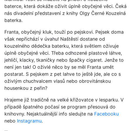
baterce, která dokáže oživit úplně obyčejné věci. Čeká
nás divadelní představení z knihy Olgy Černé Kouzelná
baterka.
Franta, obyčejný kluk, touží po pejskovi. Pejsek doma
však nepřichází v úvahu! Naštěstí dostane od
kouzelného dědečka baterku, která světlem oživuje
úplně obyčejné věci. Třeba odhozené plastové láhve,
jehličí, klacky, tkaničky nebo špačky cigaret. Jenže to
není jen tak! O oživlé něco by se měl Franta umět
postarat. S pejskem z pet lahve to ještě jde, ale co s
oživlým chuchvalcem vlasů nebo obrovitánskou
housenkou z peřin?
Hrajeme již tradičně na velké křižovatce v lesparku. V
případě špatného počasí se program přesouvá do
knihovny. Nejaktuálnější info sledujte na
Facebooku
nebo
Instagramu
.