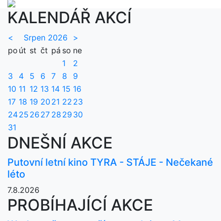
KALENDÁŘ AKCÍ
<
Srpen 2026
>
po
út
st
čt
pá
so
ne
1
2
3
4
5
6
7
8
9
10
11
12
13
14
15
16
17
18
19
20
21
22
23
24
25
26
27
28
29
30
31
DNEŠNÍ AKCE
Putovní letní kino TYRA - STÁJE - Nečekané
léto
7.8.2026
PROBÍHAJÍCÍ AKCE