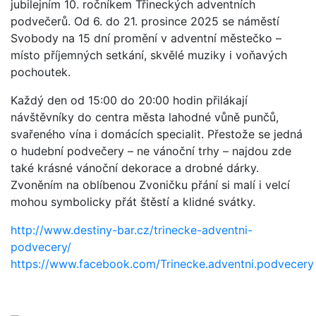
jubilejním 10. ročníkem Třineckých adventních
podvečerů. Od 6. do 21. prosince 2025 se náměstí
Svobody na 15 dní promění v adventní městečko –
místo příjemných setkání, skvělé muziky i voňavých
pochoutek.
Každý den od 15:00 do 20:00 hodin přilákají
návštěvníky do centra města lahodné vůně punčů,
svařeného vína i domácích specialit. Přestože se jedná
o hudební podvečery – ne vánoční trhy – najdou zde
také krásné vánoční dekorace a drobné dárky.
Zvoněním na oblíbenou Zvoničku přání si malí i velcí
mohou symbolicky přát štěstí a klidné svátky.
http://www.destiny-bar.cz/trinecke-adventni-
podvecery/
https://www.facebook.com/Trinecke.adventni.podvecery