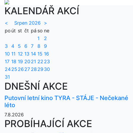
KALENDÁŘ AKCÍ
<
Srpen 2026
>
po
út
st
čt
pá
so
ne
1
2
3
4
5
6
7
8
9
10
11
12
13
14
15
16
17
18
19
20
21
22
23
24
25
26
27
28
29
30
31
DNEŠNÍ AKCE
Putovní letní kino TYRA - STÁJE - Nečekané
léto
7.8.2026
PROBÍHAJÍCÍ AKCE