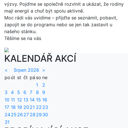
výzvy. Pojďme se společně rozvlnit a ukázat, že rodiny
mají energii a chuť být spolu aktivně.
Moc rádi vás uvidíme – přijďte se seznámit, pobavit,
zapojit se do programu nebo se jen tak zastavit u
našeho stánku.
Těšíme se na vás
KALENDÁŘ AKCÍ
<
Srpen 2026
>
po
út
st
čt
pá
so
ne
1
2
3
4
5
6
7
8
9
10
11
12
13
14
15
16
17
18
19
20
21
22
23
24
25
26
27
28
29
30
31