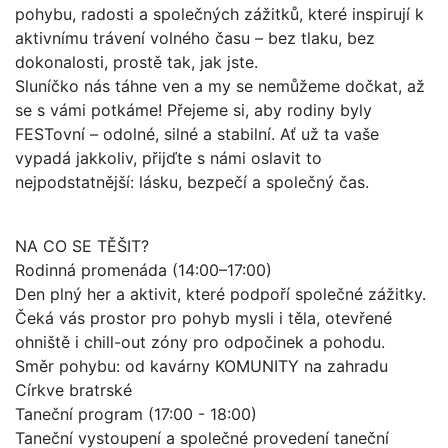
pohybu, radosti a společných zážitků, které inspirují k
aktivnímu trávení volného času – bez tlaku, bez
dokonalosti, prostě tak, jak jste.
Sluníčko nás táhne ven a my se nemůžeme dočkat, až
se s vámi potkáme! Přejeme si, aby rodiny byly
FESTovní – odolné, silné a stabilní. Ať už ta vaše
vypadá jakkoliv, přijďte s námi oslavit to
nejpodstatnější: lásku, bezpečí a společný čas.
NA CO SE TĚŠIT?
Rodinná promenáda (14:00–17:00)
Den plný her a aktivit, které podpoří společné zážitky.
Čeká vás prostor pro pohyb mysli i těla, otevřené
ohniště i chill-out zóny pro odpočinek a pohodu.
Směr pohybu: od kavárny KOMUNITY na zahradu
Církve bratrské
Taneční program (17:00 - 18:00)
Taneční vystoupení a společné provedení taneční