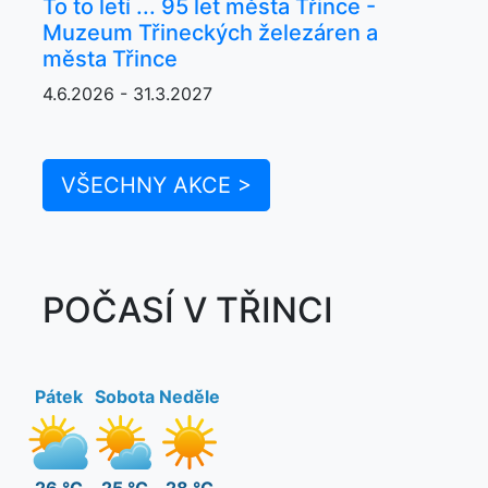
To to letí ... 95 let města Třince -
Muzeum Třineckých železáren a
města Třince
4.6.2026 - 31.3.2027
VŠECHNY AKCE >
POČASÍ V TŘINCI
Pátek
Sobota
Neděle