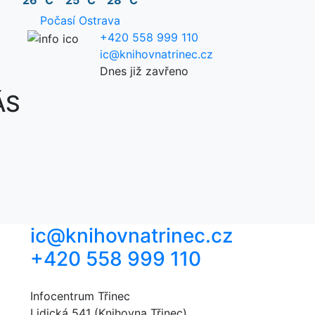
26 °C
25 °C
28 °C
Počasí Ostrava
+420 558 999 110
ic@knihovnatrinec.cz
Dnes již zavřeno
ÁS
ic@knihovnatrinec.cz
+420 558 999 110
Infocentrum Třinec
Lidická 541 (Knihovna Třinec)