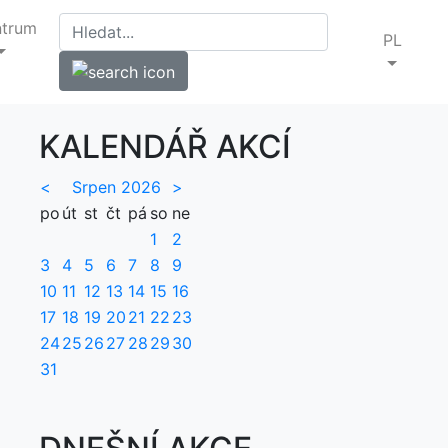
ntrum
PL
KALENDÁŘ AKCÍ
<
Srpen 2026
>
po
út
st
čt
pá
so
ne
1
2
3
4
5
6
7
8
9
10
11
12
13
14
15
16
17
18
19
20
21
22
23
24
25
26
27
28
29
30
31