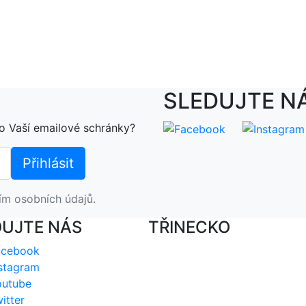
SLEDUJTE N
o Vaší emailové schránky?
ím osobních údajů.
DUJTE NÁS
TŘINECKO
acebook
stagram
outube
itter