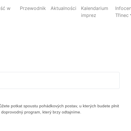
jść w
Przewodnik
Aktualności
Kalendarium
Infoce
imprez
Třinec
ůžete potkat spoustu pohádkových postav, u kterých budete plnit
ný doprovodný program, který brzy odtajníme.