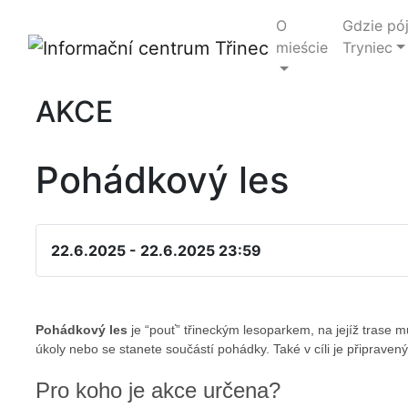
O
Gdzie pó
mieście
Tryniec
AKCE
Pohádkový les
22.6.2025 - 22.6.2025 23:59
Pohádkový les
je “pouť” třineckým lesoparkem, na jejíž
trase m
úkoly nebo se stanete součástí pohádky. Také v cíli je připrave
Pro koho je akce určena?