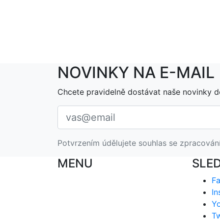
NOVINKY NA E-MAIL
Chcete pravidelně dostávat naše novinky d
Potvrzením údělujete souhlas se zpracován
MENU
SLE
F
In
Y
Tw