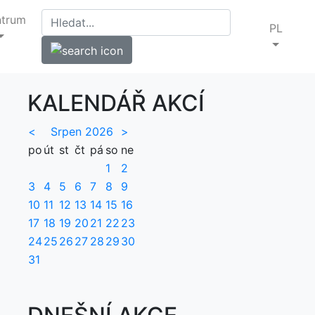
ntrum
PL
KALENDÁŘ AKCÍ
<
Srpen 2026
>
po
út
st
čt
pá
so
ne
1
2
3
4
5
6
7
8
9
10
11
12
13
14
15
16
17
18
19
20
21
22
23
24
25
26
27
28
29
30
31