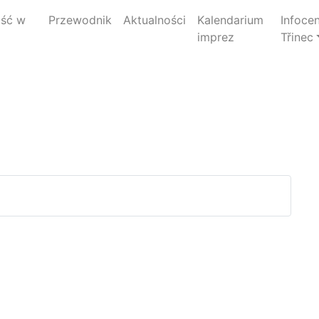
jść w
Przewodnik
Aktualności
Kalendarium
Infoce
imprez
Třinec