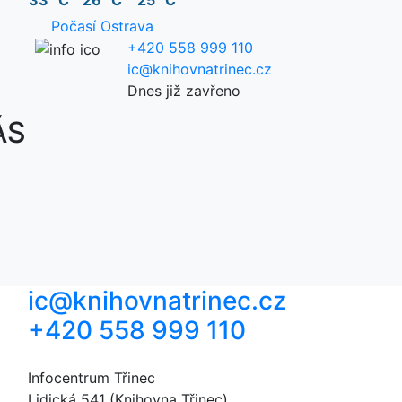
33 °C
26 °C
25 °C
Počasí Ostrava
+420 558 999 110
ic@knihovnatrinec.cz
Dnes již zavřeno
ÁS
ic@knihovnatrinec.cz
+420 558 999 110
Infocentrum Třinec
Lidická 541 (Knihovna Třinec)