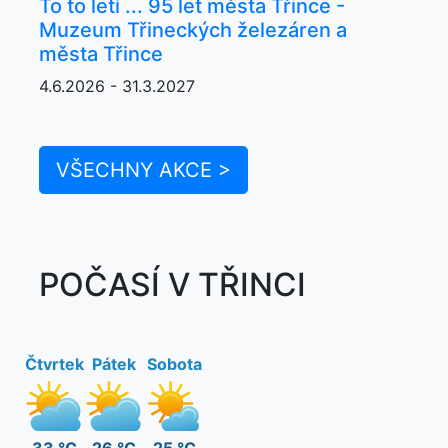
To to letí ... 95 let města Třince -
Muzeum Třineckých železáren a
města Třince
4.6.2026 - 31.3.2027
VŠECHNY AKCE >
POČASÍ V TŘINCI
Čtvrtek
Pátek
Sobota