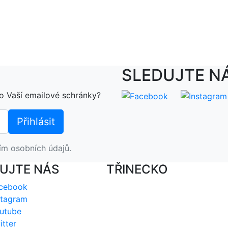
SLEDUJTE N
o Vaší emailové schránky?
ím osobních údajů.
UJTE NÁS
TŘINECKO
cebook
stagram
utube
itter