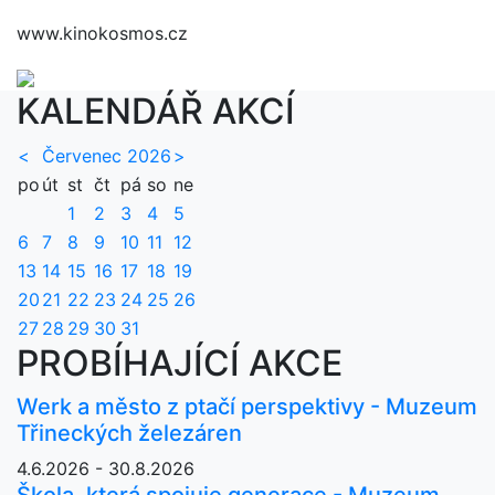
www.kinokosmos.cz
KALENDÁŘ AKCÍ
<
Červenec 2026
>
po
út
st
čt
pá
so
ne
1
2
3
4
5
6
7
8
9
10
11
12
13
14
15
16
17
18
19
20
21
22
23
24
25
26
27
28
29
30
31
PROBÍHAJÍCÍ AKCE
Werk a město z ptačí perspektivy - Muzeum
Třineckých železáren
4.6.2026 - 30.8.2026
Škola, která spojuje generace - Muzeum