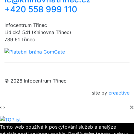
+420 558 999 110
Infocentrum Třinec
Lidická 541 (Knihovna Třinec)
739 61 Třinec
© 2026 Infocentrum Třinec
site by
creactive
×
‹
›
Tento web používá k poskytování služeb a analýze