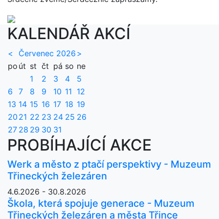
KALENDÁŘ AKCÍ
<
Červenec 2026
>
po
út
st
čt
pá
so
ne
1
2
3
4
5
6
7
8
9
10
11
12
13
14
15
16
17
18
19
20
21
22
23
24
25
26
27
28
29
30
31
PROBÍHAJÍCÍ AKCE
Werk a město z ptačí perspektivy - Muzeum
Třineckých železáren
4.6.2026 - 30.8.2026
Škola, která spojuje generace - Muzeum
Třineckých železáren a města Třince