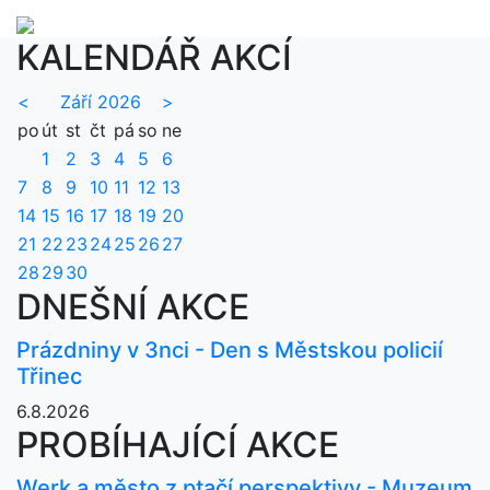
KALENDÁŘ AKCÍ
<
Září 2026
>
po
út
st
čt
pá
so
ne
1
2
3
4
5
6
7
8
9
10
11
12
13
14
15
16
17
18
19
20
21
22
23
24
25
26
27
28
29
30
DNEŠNÍ AKCE
Prázdniny v 3nci - Den s Městskou policií
Třinec
6.8.2026
PROBÍHAJÍCÍ AKCE
Werk a město z ptačí perspektivy - Muzeum