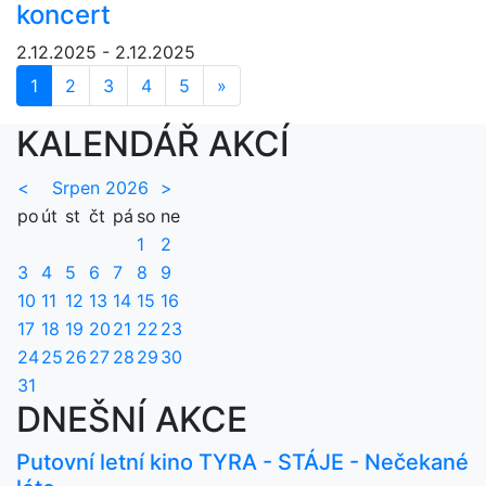
koncert
2.12.2025 - 2.12.2025
1
2
3
4
5
»
Další
KALENDÁŘ AKCÍ
<
Srpen 2026
>
po
út
st
čt
pá
so
ne
1
2
3
4
5
6
7
8
9
10
11
12
13
14
15
16
17
18
19
20
21
22
23
24
25
26
27
28
29
30
31
DNEŠNÍ AKCE
Putovní letní kino TYRA - STÁJE - Nečekané